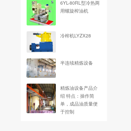
6YL-80RL型冷热两
用螺旋榨油机
冷榨机LYZX28
半连续精炼设备
精炼油设备产品介
绍 特点：操作简
单，成品油质量便
于控制