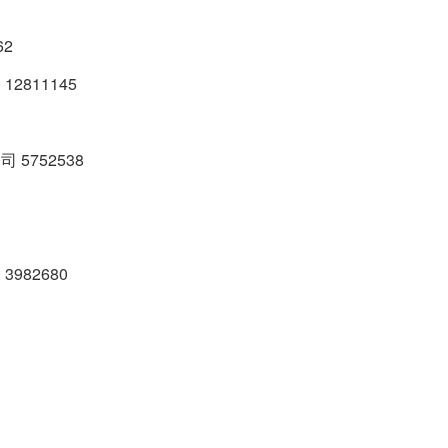
2
811145
5752538
82680