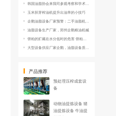
韩国油脂协会来我司参观考察和学术交流 进行学术交流与探讨
玉米胚芽榨油机提升出油率的小技巧
企鹅油脂设备厂家预警：二手油脂机械不敢买啊
油脂设备生产厂家，郑州企鹅粮油机械
饼粕的贮藏在水分低时的危害 饼粕的发哈处理方法
大型设备供应厂家企鹅，油脂设备质量保证
产品推荐
预处理压榨成套设
备
动物油提炼设备 猪
油提炼设备 牛油提