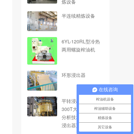
炼设备
半连续精炼设备
6YL-120RL型冷热
两用螺旋榨油机
环形浸出器
在线咨询
榨油机设备
平转浸出器 (以
300T大豆浸出为例
榨油辅助设备
分析技术指标平转
精炼设备
浸出器)
其它设备