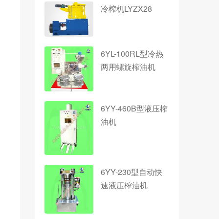
冷榨机LYZX28
6YL-100RL型冷热
两用螺旋榨油机
6YY-460B型液压榨
油机
6YY-230型自动快
速液压榨油机