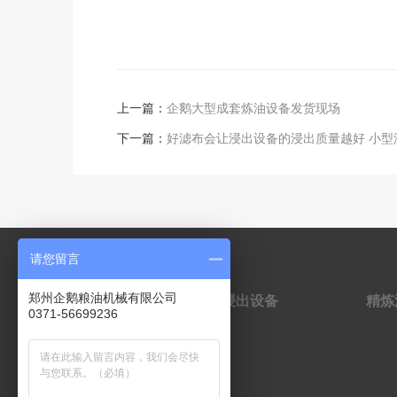
上一篇：
企鹅大型成套炼油设备发货现场
下一篇：
好滤布会让浸出设备的浸出质量越好 小型
请您留言
预处理设备
油脂浸出设备
精炼
郑州企鹅粮油机械有限公司
0371-56699236