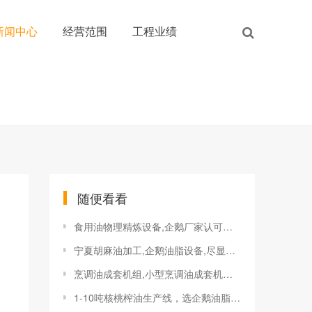
新闻中心
经营范围
工程业绩
随便看看
食用油物理精炼设备,企鹅厂家认可度高
宁夏胡麻油加工,企鹅油脂设备,尽显将帅雄风
烹调油成套机组,小型烹调油成套机组优点
1-10吨核桃榨油生产线，选企鹅油脂设备钱景好