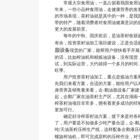
常规大宗食用油，一直占据着我国食用油
年来，一些小品种食用油，走健康营养的发
的市场表现，茶籽油就是其中的一种，是我
带的特产，随着消费者对食用油健康意识的
更大的发展前景。
每年的中秋、国庆前后，是油茶籽收获的
有余，投资茶籽油加工项目建设，正是合适
脂设备
现货的厂家，能帮用户很快着手开展
的话，比如榨油机和精炼油设备，没有现货
试，到实际运营，大约就得一个多月的时间
旺季。
用户投资茶籽油加工，重点是炼油方案和
先我们来看方案，合适的方案，能给用户以
身营养及销售量来看，企-鹅油脂设备厂家
起，企鹅厂家在油茶籽主产区，尤其在湖南
榨茶籽油项目非常多，拥有着更多成功的经
更加可行。
确定好冷榨茶籽油方案，接下来是对各种
了，用户要是不知做多少吨产量合适，企-鹅
吨/天油茶籽压榨生产线，这样配备企鹅液压榨油
螺旋榨油机，即可完成原料的压榨作业，对