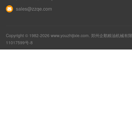
sales@zzqe.com
Copyright © 1982-2026 www.youzhijixie.com. 郑州企鹅粮
11017599号-8