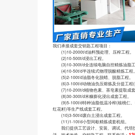
我们承接成套交钥匙工程项目：
(1)10-2000t/d油料预处理、压榨工程。
(2)10-500t/d浸出工程。
(3)10-300t/d全连续电脑自控精炼油脂
(4)10-50t/d半连续式物理脱酸精炼工程
(5)2-100t/d油脂冬化脱蜡、脱脂工程。
(6)3-100t/d动物油负压熔炼及分提工程
(7)10-200t/d植物色素、茶皂素提取成
(8)30-300t/d米糠膨化浸出成套工程。
(9)5-100t/d特种油脂低温冷榨(核桃
红花籽)等生产线成套工程。
(10)3-50t/d废白土浸出成套工程。
(11)1-10t/d小型间歇精炼成套机组。
我们提供工艺设计、安装、调试、代培技
13
迁、技术改造、交钥匙工程。联系电话：